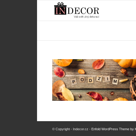
© Copyright - Indecor.cz -
Enfold WordPress Theme by K