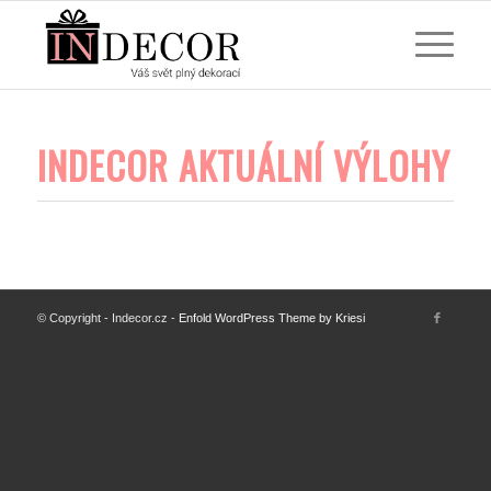
INDECOR AKTUÁLNÍ VÝLOHY
© Copyright - Indecor.cz -
Enfold WordPress Theme by Kriesi