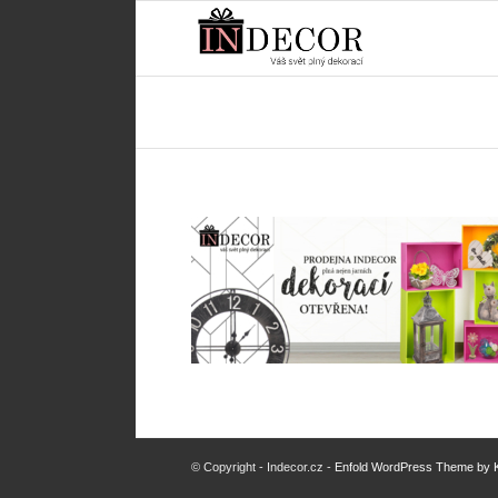
© Copyright - Indecor.cz -
Enfold WordPress Theme by K