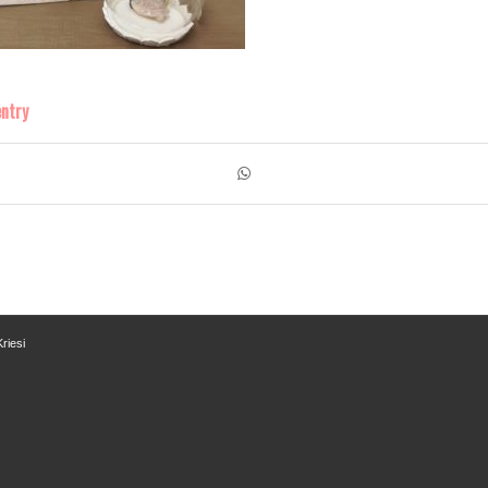
entry
riesi