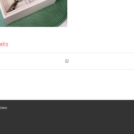
entry
riesi