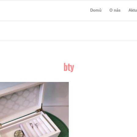
Domů
O nás
Aktu
bty