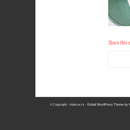
Share this 
© Copyright - Indecor.cz -
Enfold WordPress Theme by K