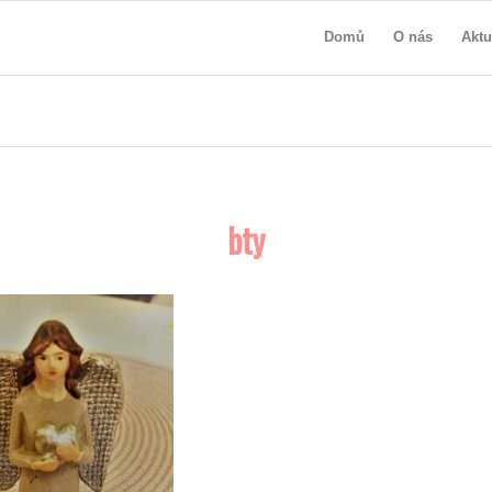
Domů
O nás
Aktu
bty