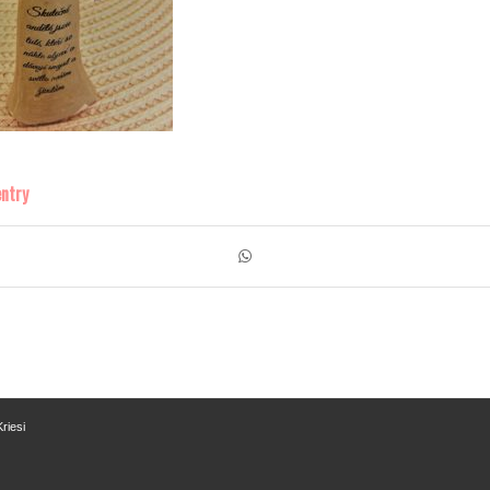
entry
riesi