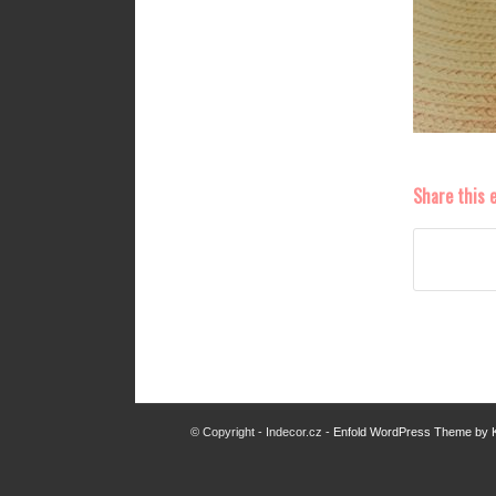
Share this 
© Copyright - Indecor.cz -
Enfold WordPress Theme by K