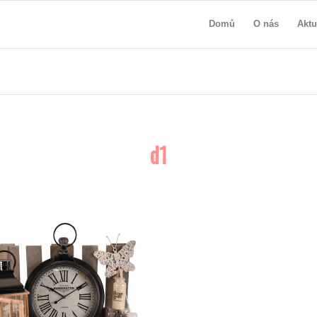
Domů
O nás
Aktu
d1