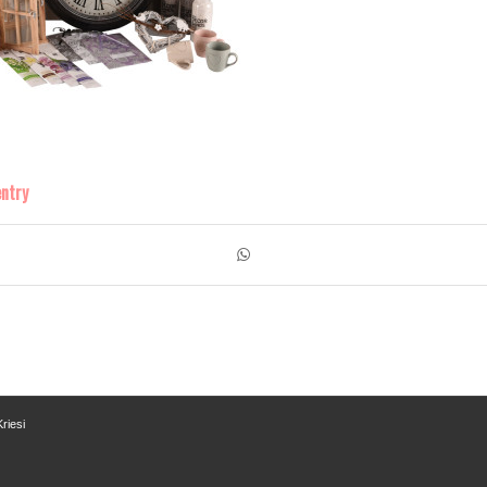
entry
riesi