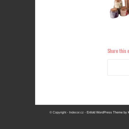
Share this 
© Copyright - Indecor.cz -
Enfold WordPress Theme by K