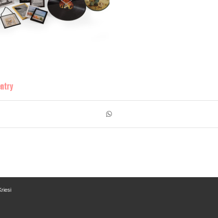
entry
riesi