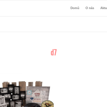
Domů
O nás
Aktu
d7