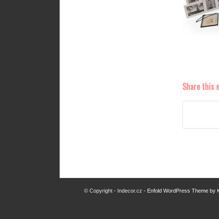
Share this 
© Copyright - Indecor.cz -
Enfold WordPress Theme by K