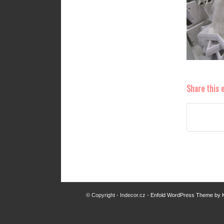
Share this 
© Copyright - Indecor.cz -
Enfold WordPress Theme by K