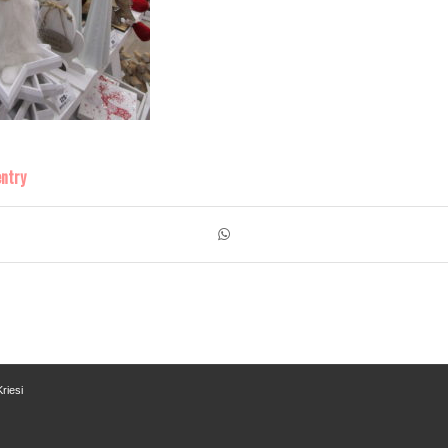
entry
riesi