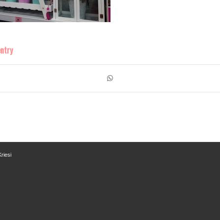
entry
riesi