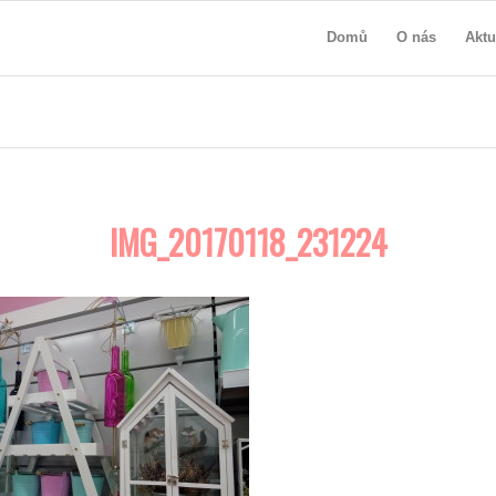
Domů
O nás
Aktu
IMG_20170118_231224