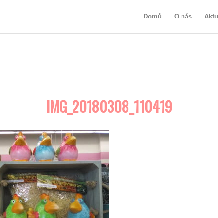
Domů
O nás
Aktu
IMG_20180308_110419