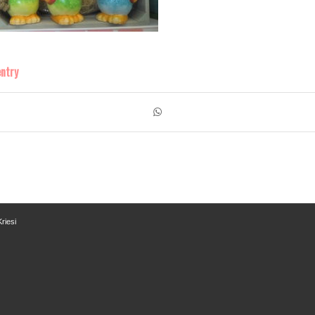
entry
riesi