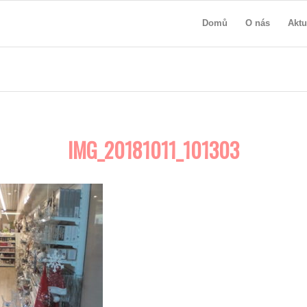
Domů
O nás
Aktu
IMG_20181011_101303