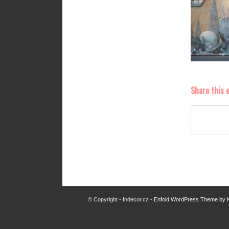
Share this 
© Copyright - Indecor.cz -
Enfold WordPress Theme by K