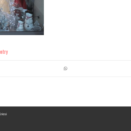
entry
riesi