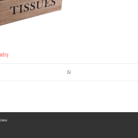
entry
riesi