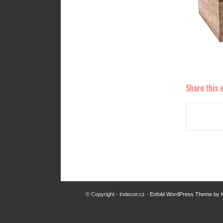
Share this 
© Copyright - Indecor.cz -
Enfold WordPress Theme by K