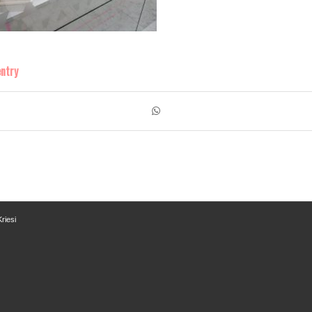
entry
riesi