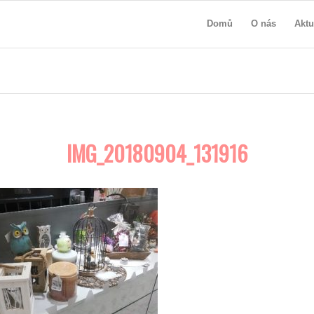
Domů
O nás
Aktu
IMG_20180904_131916