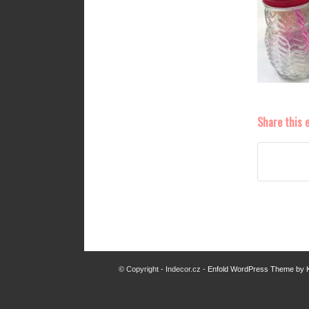
Share this 
© Copyright - Indecor.cz -
Enfold WordPress Theme by K