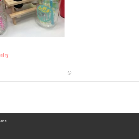
entry
riesi