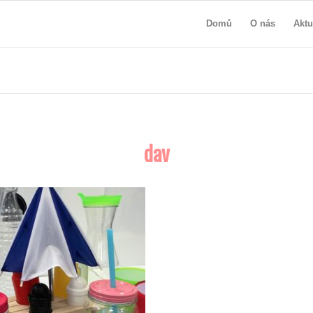
Domů
O nás
Aktu
dav