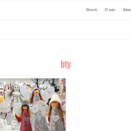
Domů
O nás
Aktu
bty