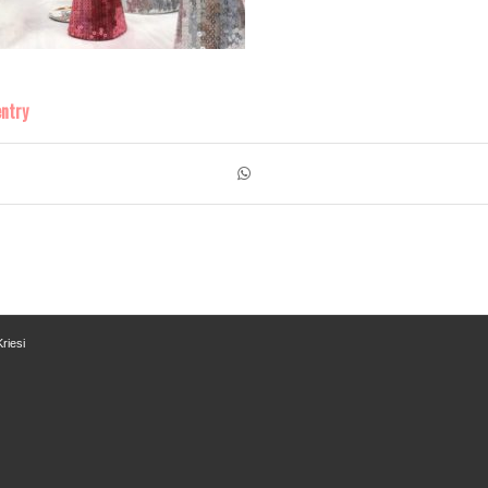
entry
riesi