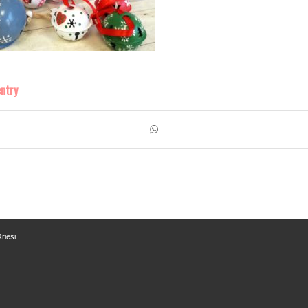
entry
riesi