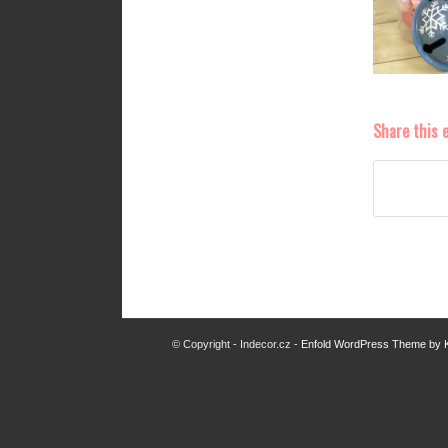
Share this 
© Copyright - Indecor.cz -
Enfold WordPress Theme by K