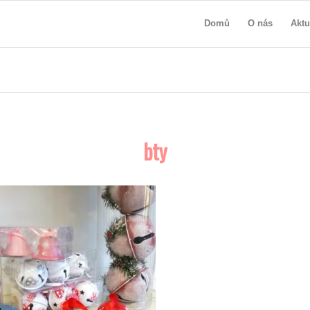
Domů
O nás
Aktu
bty