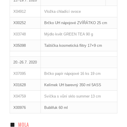
13.-19.7. 2020
X04912
Vložka chladící ovoce
X00252
Brčko UH nápojové ZVÍŘÁTKO 25 cm
X03748
Mýdlo květ GREEN TEA 90 g
X05098
Taštička kosmetická flitry 17×9 cm
20.-26.7. 2020
X07095
Brčko papír nápojové 16 ks 19 cm
X01628
Kelímek UH barevný 350 ml 5ASS
X04759
Svíčka s vůní sklo summer 13 cm
X00976
Bublifuk 60 ml
MOLA